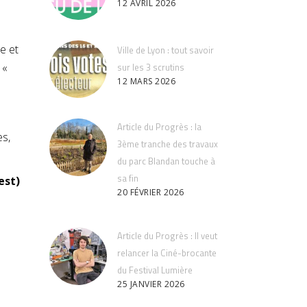
12 AVRIL 2026
e et
Ville de Lyon : tout savoir
 «
sur les 3 scrutins
12 MARS 2026
Article du Progrès : la
es,
3ème tranche des travaux
du parc Blandan touche à
sa fin
est)
20 FÉVRIER 2026
Article du Progrès : Il veut
relancer la Ciné-brocante
du Festival Lumière
25 JANVIER 2026