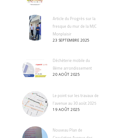
Article du Progrès sur la
fresque du mur de la MJC
Monplaisir
23 SEPTEMBRE 2025
Déchèterie mobile du
8ème arrondissement
20 AOÛT 2025
Le point sur les travaux de
l’avenue au 30 août 2025
19 AOÛT 2025
Nouveau Plan de
Circulation Avenue des