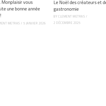
L Monplaisir vous
Le Noël des créateurs et d
ite une bonne année
gastronomie
!
BY
CLEMENT METRAS
2 DÉCEMBRE 2025
MENT METRAS
5 JANVIER 2026