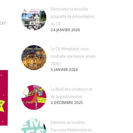
Découvrez la nouvelle
plaquette de présentation
EXT
du CIL
24 JANVIER 2026
Le CIL Monplaisir vous
souhaite une bonne année
2026 !
5 JANVIER 2026
Le Noël des créateurs et
de la gastronomie
2 DÉCEMBRE 2025
Femmes en lumière :
Parcours Matrimoine du