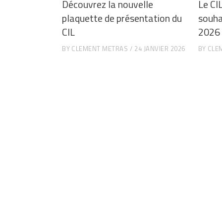
Découvrez la nouvelle
Le CI
plaquette de présentation du
souha
CIL
2026 
BY
CLEMENT METRAS
24 JANVIER 2026
BY
CLE