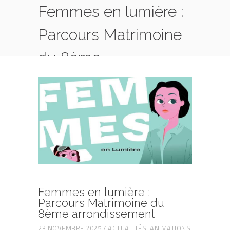
Femmes en lumière :
Parcours Matrimoine
du 8ème
arrondissement
HOME
ACTUALITÉS
FEMMES EN LUMIÈRE : PARCOURS MATRIMOINE
DU 8ÈME ARRONDISSEMENT
Femmes en lumière :
Parcours Matrimoine du
8ème arrondissement
23 NOVEMBRE 2025
ACTUALITÉS
,
ANIMATIONS