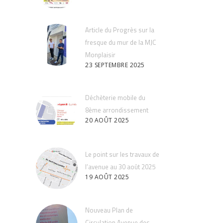
Article du Progrès sur la
fresque du mur de la MJC
Monplaisir
23 SEPTEMBRE 2025
Déchèterie mobile du
8ème arrondissement
20 AOÛT 2025
Le point sur les travaux de
l’avenue au 30 août 2025
19 AOÛT 2025
Nouveau Plan de
Circulation Avenue des