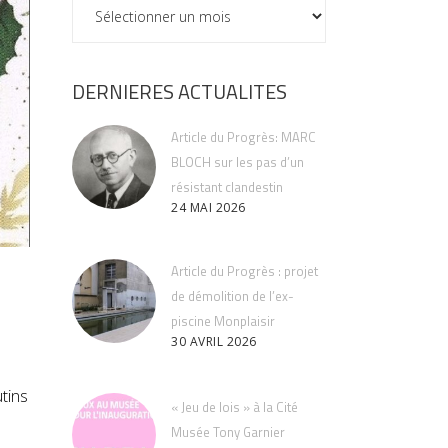
ARCHIVES
DERNIERES ACTUALITES
Article du Progrès: MARC
BLOCH sur les pas d’un
résistant clandestin
24 MAI 2026
Article du Progrès : projet
de démolition de l’ex-
piscine Monplaisir
30 AVRIL 2026
utins
« Jeu de lois » à la Cité
Musée Tony Garnier