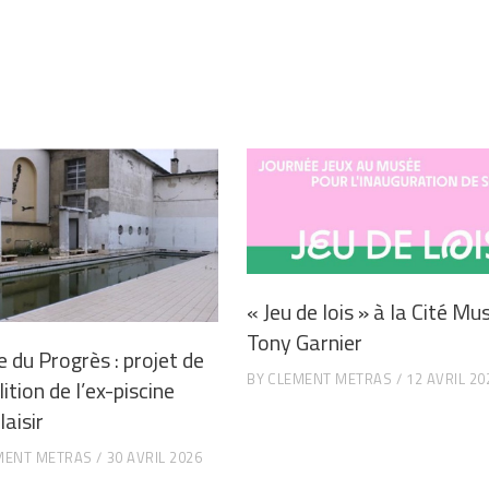
« Jeu de lois » à la Cité Mu
Tony Garnier
e du Progrès : projet de
BY
CLEMENT METRAS
12 AVRIL 20
tion de l’ex-piscine
aisir
MENT METRAS
30 AVRIL 2026