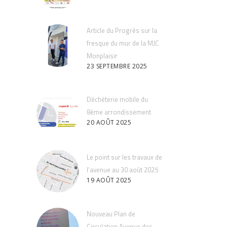
Article du Progrès sur la
fresque du mur de la MJC
Monplaisir
23 SEPTEMBRE 2025
Déchèterie mobile du
8ème arrondissement
20 AOÛT 2025
Le point sur les travaux de
l’avenue au 30 août 2025
19 AOÛT 2025
Nouveau Plan de
Circulation Avenue des