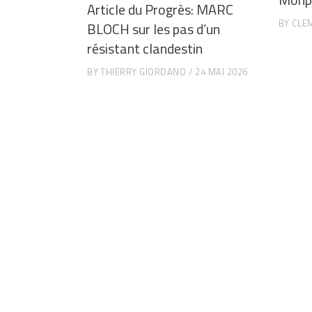
Article du Progrès: MARC
BY
CLE
BLOCH sur les pas d’un
résistant clandestin
BY
THIERRY GIORDANO
24 MAI 2026