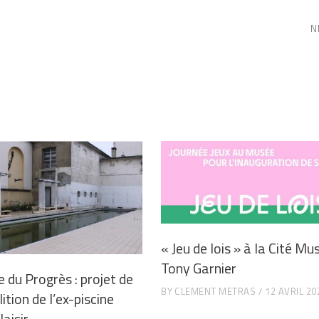
N
« Jeu de lois » à la Cité Mu
Tony Garnier
e du Progrès : projet de
BY
CLEMENT METRAS
12 AVRIL 20
tion de l’ex-piscine
aisir