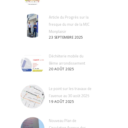
Article du Progrès sur la
fresque du mur de la MJC
Monplaisir
23 SEPTEMBRE 2025
Déchèterie mobile du
8ème arrondissement
20 AOÛT 2025
Le point sur les travaux de
l’avenue au 30 août 2025
19 AOÛT 2025
Nouveau Plan de
Circulation Avenue des