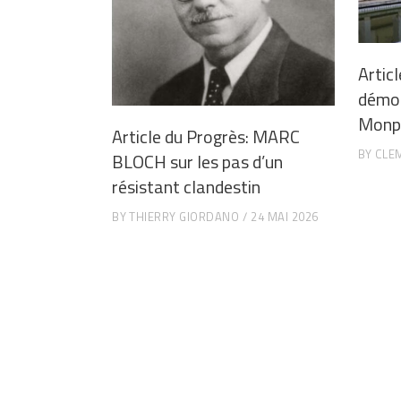
Articl
démoli
Monpl
Article du Progrès: MARC
BY
CLE
BLOCH sur les pas d’un
résistant clandestin
BY
THIERRY GIORDANO
24 MAI 2026