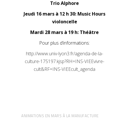
Trio Alphore
Jeudi 16 mars à 12 h 30: Music Hours
violoncelle
Mardi 28 mars à 19 h: Théâtre
Pour plus d’informations:
http://www.univ-lyon3.fr/agenda-de-la-
culture-175197.kjsp?RH=INS-VIEEvivre-
cult&RF=INS-VIEEcult_agenda
ANIMATIONS EN MARS À LA MANUFACTURE