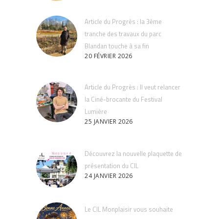
Article du Progrès : la 3ème
tranche des travaux du parc
Blandan touche à sa fin
20 FÉVRIER 2026
Article du Progrès : Il veut relancer
la Ciné-brocante du Festival
Lumière
25 JANVIER 2026
Découvrez la nouvelle plaquette de
présentation du CIL
24 JANVIER 2026
Le CIL Monplaisir vous souhaite