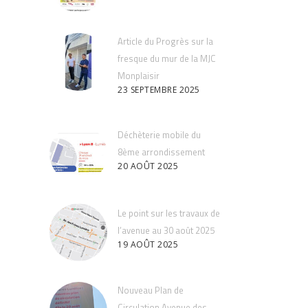
Article du Progrès sur la
fresque du mur de la MJC
Monplaisir
23 SEPTEMBRE 2025
Déchèterie mobile du
8ème arrondissement
20 AOÛT 2025
Le point sur les travaux de
l’avenue au 30 août 2025
19 AOÛT 2025
Nouveau Plan de
Circulation Avenue des