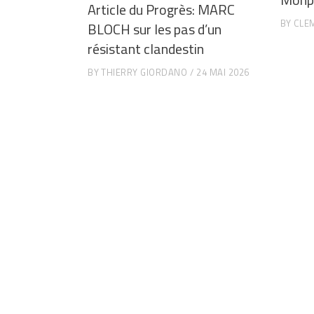
Article du Progrès: MARC
BY
CLE
BLOCH sur les pas d’un
résistant clandestin
BY
THIERRY GIORDANO
24 MAI 2026