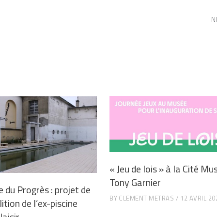
N
« Jeu de lois » à la Cité Mu
Tony Garnier
e du Progrès : projet de
BY
CLEMENT METRAS
12 AVRIL 20
tion de l’ex-piscine
aisir