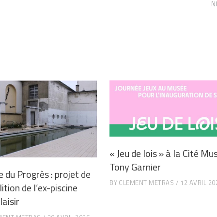
N
« Jeu de lois » à la Cité Mu
Tony Garnier
e du Progrès : projet de
BY
CLEMENT METRAS
12 AVRIL 20
tion de l’ex-piscine
aisir