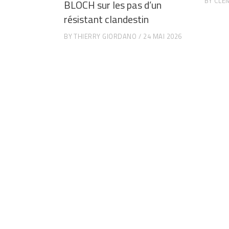
BY
CLE
BLOCH sur les pas d’un
résistant clandestin
BY
THIERRY GIORDANO
24 MAI 2026