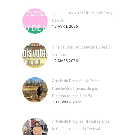
« Jeu de lois » à la Cité Musée Tony
Garnier
12 AVRIL 2026
Ville de Lyon : tout savoir sur les 3
scrutins
12 MARS 2026
Article du Progrès : la 3ème
tranche des travaux du parc
Blandan touche à sa fin
20 FÉVRIER 2026
Article du Progrès : Il veut relancer
la Ciné-brocante du Festival