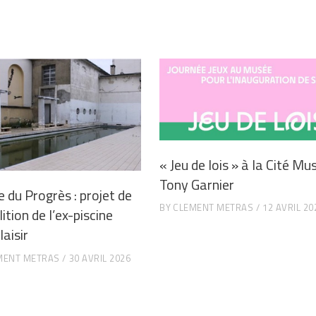
« Jeu de lois » à la Cité Mu
Tony Garnier
e du Progrès : projet de
BY
CLEMENT METRAS
12 AVRIL 20
tion de l’ex-piscine
aisir
MENT METRAS
30 AVRIL 2026