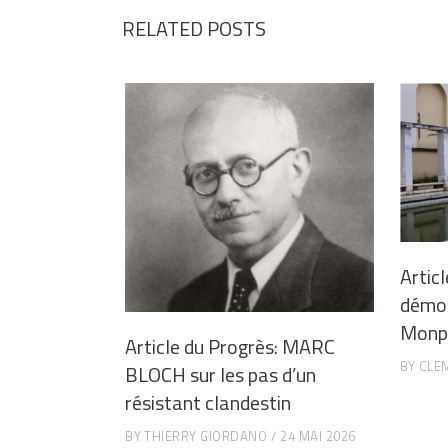
RELATED POSTS
Articl
démoli
Monpl
Article du Progrès: MARC
BY
CLE
BLOCH sur les pas d’un
résistant clandestin
BY
THIERRY GIORDANO
24 MAI 2026