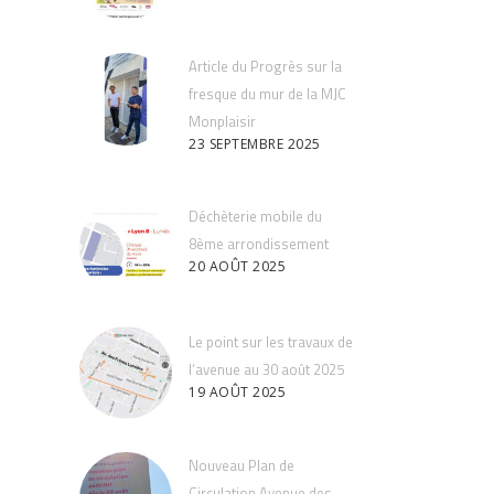
Article du Progrès sur la
fresque du mur de la MJC
Monplaisir
23 SEPTEMBRE 2025
Déchèterie mobile du
8ème arrondissement
20 AOÛT 2025
Le point sur les travaux de
l’avenue au 30 août 2025
19 AOÛT 2025
Nouveau Plan de
Circulation Avenue des