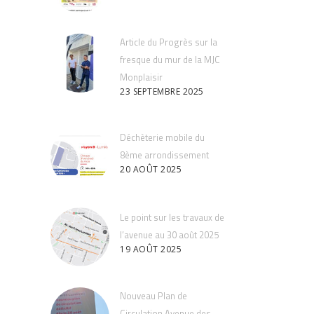
Article du Progrès sur la
fresque du mur de la MJC
Monplaisir
23 SEPTEMBRE 2025
Déchèterie mobile du
8ème arrondissement
20 AOÛT 2025
Le point sur les travaux de
l’avenue au 30 août 2025
19 AOÛT 2025
Nouveau Plan de
Circulation Avenue des