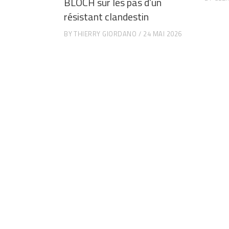
BLOCH sur les pas d’un
résistant clandestin
BY
THIERRY GIORDANO
24 MAI 2026