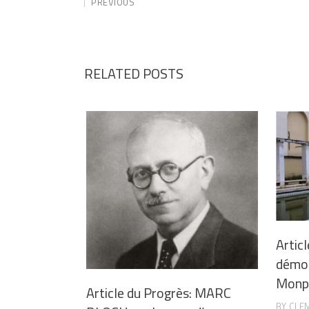
PREVIOUS
RELATED POSTS
Articl
démoli
Monpl
Article du Progrès: MARC
BY
CLE