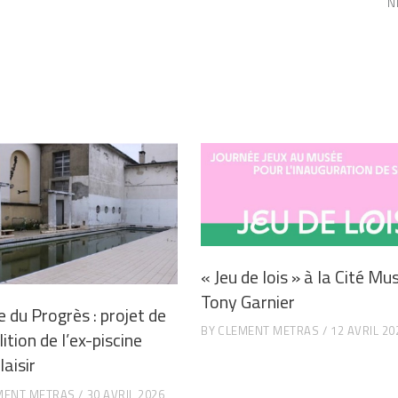
N
« Jeu de lois » à la Cité Mu
Tony Garnier
e du Progrès : projet de
BY
CLEMENT METRAS
12 AVRIL 20
tion de l’ex-piscine
aisir
MENT METRAS
30 AVRIL 2026