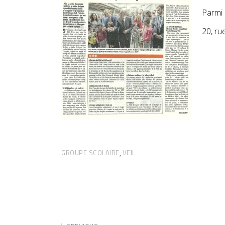
Parmi 
20, ru
GROUPE SCOLAIRE
VEIL
,