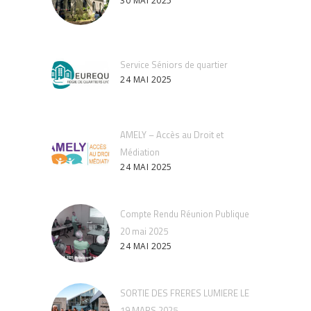
30 MAI 2025
Service Séniors de quartier
24 MAI 2025
AMELY – Accès au Droit et
Médiation
24 MAI 2025
Compte Rendu Réunion Publique
20 mai 2025
24 MAI 2025
SORTIE DES FRERES LUMIERE LE
19 MARS 2025