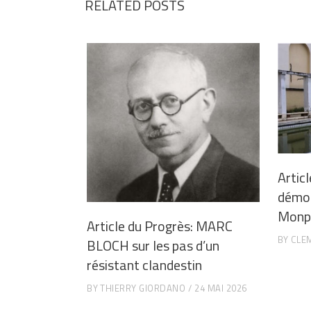
RELATED POSTS
Articl
démoli
Monpl
Article du Progrès: MARC
BY
CLE
BLOCH sur les pas d’un
résistant clandestin
BY
THIERRY GIORDANO
24 MAI 2026