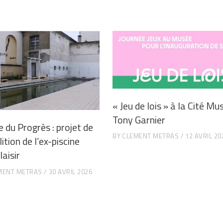
« Jeu de lois » à la Cité Mu
Tony Garnier
e du Progrès : projet de
BY
CLEMENT METRAS
12 AVRIL 20
tion de l’ex-piscine
aisir
MENT METRAS
30 AVRIL 2026