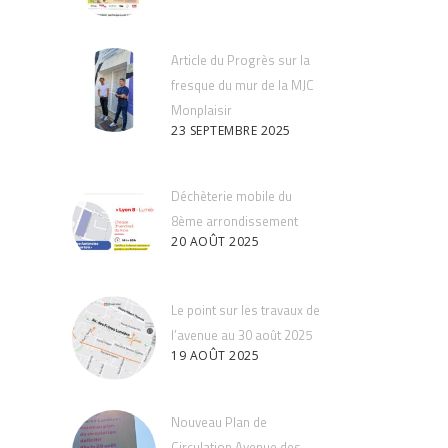
Article du Progrès sur la
fresque du mur de la MJC
Monplaisir
23 SEPTEMBRE 2025
Déchèterie mobile du
8ème arrondissement
20 AOÛT 2025
Le point sur les travaux de
l’avenue au 30 août 2025
19 AOÛT 2025
Nouveau Plan de
Circulation Avenue des