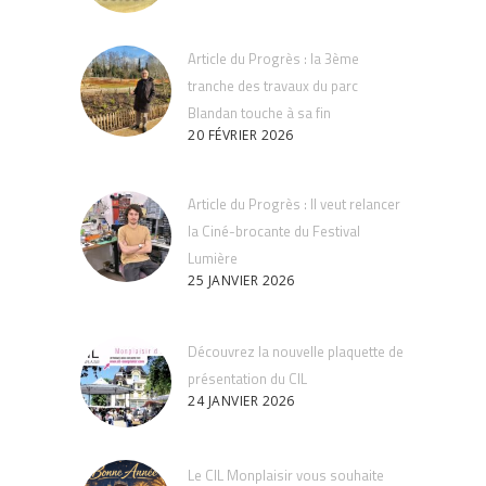
Article du Progrès : la 3ème
tranche des travaux du parc
Blandan touche à sa fin
20 FÉVRIER 2026
Article du Progrès : Il veut relancer
la Ciné-brocante du Festival
Lumière
25 JANVIER 2026
Découvrez la nouvelle plaquette de
présentation du CIL
24 JANVIER 2026
Le CIL Monplaisir vous souhaite