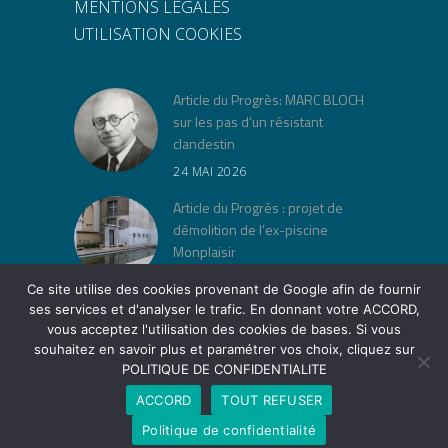
MENTIONS LEGALES
UTILISATION COOKIES
Article du Progrès: MARC BLOCH
sur les pas d’un résistant
clandestin
24 MAI 2026
Article du Progrès : projet de
démolition de l’ex-piscine
Monplaisir
30 AVRIL 2026
Ce site utilise des cookies provenant de Google afin de fournir
ses services et d'analyser le trafic. En donnant votre ACCORD,
« Jeu de lois » à la Cité Musée
vous acceptez l'utilisation des cookies de bases. Si vous
Tony Garnier
souhaitez en savoir plus et paramétrer vos choix, cliquez sur
12 AVRIL 2026
POLITIQUE DE CONFIDENTIALITE
ACCORD
TOUT REFUSER
Politique de confidentialité