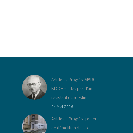
Article du Progrès: MARC
BLOCH sur les pas d’un
résistant clandestin
24 MAI 2026
Article du Progrès : projet
de démolition de l’ex-