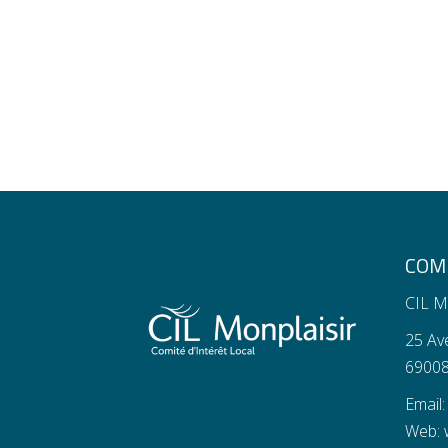
COMI
CIL M
25 Av
69008
Email
Web: