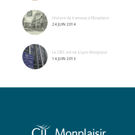
Histoire de tramway à Monplaisir
24 JUIN 2014
Le CIRC est né à Lyon Monplaisir
14 JUIN 2013