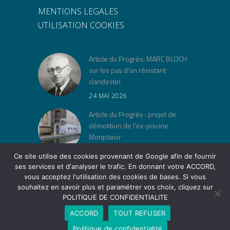
MENTIONS LEGALES
UTILISATION COOKIES
Article du Progrès: MARC BLOCH
sur les pas d’un résistant
clandestin
24 MAI 2026
Article du Progrès : projet de
démolition de l’ex-piscine
Monplaisir
30 AVRIL 2026
Ce site utilise des cookies provenant de Google afin de fournir
ses services et d'analyser le trafic. En donnant votre ACCORD,
« Jeu de lois » à la Cité Musée
vous acceptez l'utilisation des cookies de bases. Si vous
Tony Garnier
souhaitez en savoir plus et paramétrer vos choix, cliquez sur
12 AVRIL 2026
POLITIQUE DE CONFIDENTIALITE
ACCORD
TOUT REFUSER
Politique de confidentialité