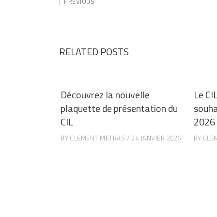
PREVIOUS
RELATED POSTS
Découvrez la nouvelle
Le CI
plaquette de présentation du
souha
CIL
2026 
BY
CLEMENT METRAS
24 JANVIER 2026
BY
CLE