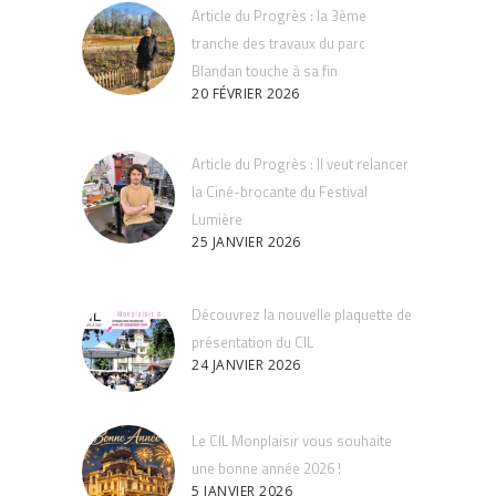
Article du Progrès : la 3ème
tranche des travaux du parc
Blandan touche à sa fin
20 FÉVRIER 2026
Article du Progrès : Il veut relancer
la Ciné-brocante du Festival
Lumière
25 JANVIER 2026
Découvrez la nouvelle plaquette de
présentation du CIL
24 JANVIER 2026
Le CIL Monplaisir vous souhaite
une bonne année 2026 !
5 JANVIER 2026