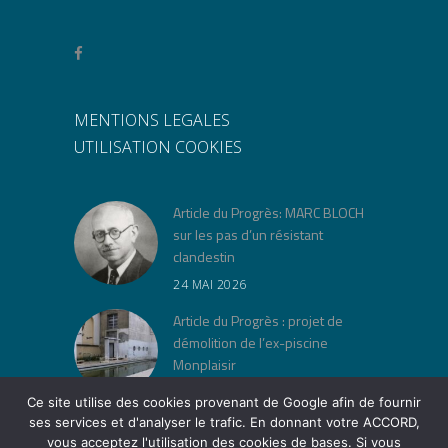
MENTIONS LEGALES
UTILISATION COOKIES
Article du Progrès: MARC BLOCH
sur les pas d’un résistant
clandestin
24 MAI 2026
Article du Progrès : projet de
démolition de l’ex-piscine
Monplaisir
30 AVRIL 2026
Ce site utilise des cookies provenant de Google afin de fournir
ses services et d'analyser le trafic. En donnant votre ACCORD,
« Jeu de lois » à la Cité Musée
vous acceptez l'utilisation des cookies de bases. Si vous