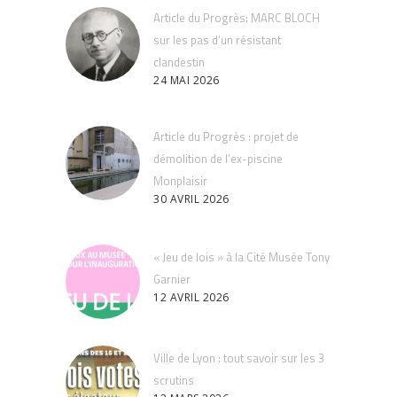
Article du Progrès: MARC BLOCH
sur les pas d’un résistant
clandestin
24 MAI 2026
Article du Progrès : projet de
démolition de l’ex-piscine
Monplaisir
30 AVRIL 2026
« Jeu de lois » à la Cité Musée Tony
Garnier
12 AVRIL 2026
Ville de Lyon : tout savoir sur les 3
scrutins