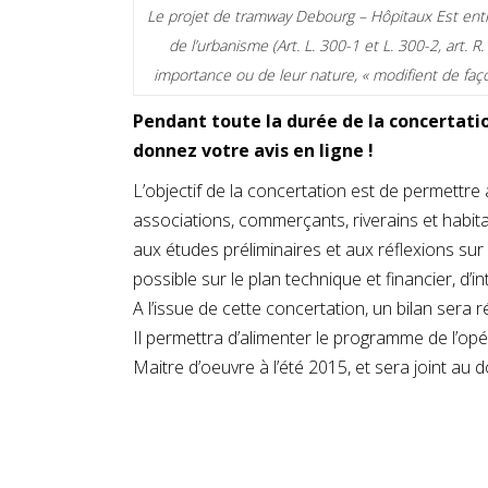
Le projet de tramway Debourg – Hôpitaux Est entr
de l’urbanisme (Art. L. 300-1 et L. 300-2, art. 
importance ou de leur nature, « modifient de faç
Pendant toute la durée de la concertatio
donnez votre avis en ligne !
L’objectif de la concertation est de permettre 
associations, commerçants, riverains et habit
aux études préliminaires et aux réflexions sur
possible sur le plan technique et financier, d’i
A l’issue de cette concertation, un bilan sera ré
Il permettra d’alimenter le programme de l’opé
Maitre d’oeuvre à l’été 2015, et sera joint au 