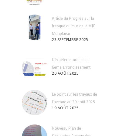
Article du Progrès sur la
fresque du mur de la MJC
Monplaisir
23 SEPTEMBRE 2025
Déchèterie mobile du
8ème arrondissement
20 AOÛT 2025
Le point sur les travaux de
l’avenue au 30 août 2025
19 AOÛT 2025
Nouveau Plan de
Circulation Avenue des