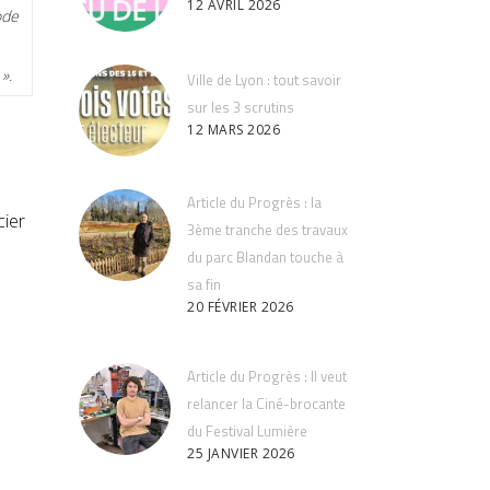
12 AVRIL 2026
ode
».
Ville de Lyon : tout savoir
sur les 3 scrutins
12 MARS 2026
Article du Progrès : la
cier
3ème tranche des travaux
du parc Blandan touche à
sa fin
20 FÉVRIER 2026
Article du Progrès : Il veut
relancer la Ciné-brocante
du Festival Lumière
25 JANVIER 2026