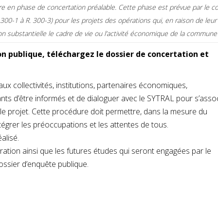
e en phase de concertation préalable. Cette phase est prévue par le c
R. 300-1 à R. 300-3) pour les projets des opérations qui, en raison de leur
on substantielle le cadre de vie ou l’activité économique de la commune 
n publique, téléchargez le dossier de concertation et
aux collectivités, institutions, partenaires économiques,
ants d’être informés et de dialoguer avec le SYTRAL pour s’asso
 le projet. Cette procédure doit permettre, dans la mesure du
ntégrer les préoccupations et les attentes de tous.
alisé.
ration ainsi que les futures études qui seront engagées par le
dossier d’enquête publique.