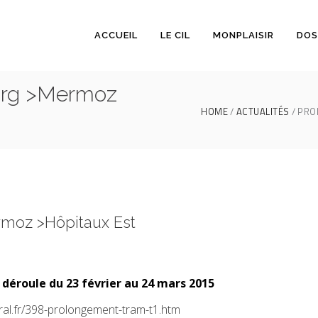
ACCUEIL
LE CIL
MONPLAISIR
DOS
urg >Mermoz
HOME
ACTUALITÉS
PRO
moz >Hôpitaux Est
 déroule du 23 février au 24 mars 2015
ral.fr/398-prolongement-tram-t1.htm