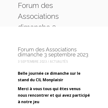
Forum des
Associations
dimanche 3
septembre 2023
HOME
ACTUALITÉS
Forum des Associations
FORUM DES ASSOCIATIONS DIMANCHE 3
dimanche 3 septembre 2023
SEPTEMBRE 2023
3 SEPTEMBRE 2023
ACTUALITÉS
Belle journée ce dimanche sur le
stand du CIL Monplaisir
Merci à vous tous qui êtes venus
nous rencontrer et qui avez participé
à notre jeu