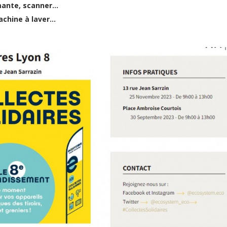
imante, scanner…
machine à laver…