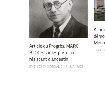
Articl
démoli
Monpl
Article du Progrès: MARC
BY
CLE
BLOCH sur les pas d’un
résistant clandestin
BY
THIERRY GIORDANO
24 MAI 2026