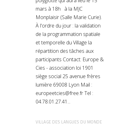
polyglotte qui aura lieu le 15
mars à 18h à la MJC
Monplaisir (Salle Marie Curie).
À l'ordre du jour : la validation
de la programmation spatiale
et temporelle du Village la
répartition des tâches aux
participants Contact: Europe &
Cies - association loi 1901
siège social 25 avenue frères
lumière 69008 Lyon Mail :
europeetcies@free.fr Tel :
04.78.01.27.41
VILLAGE DES LANGUES DU MONDE