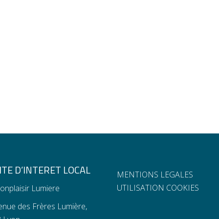
TE D’INTERET LOCAL
MENTIONS LEGALES
UTILISATION COOKIES
onplaisir Lumiere
enue des Frères Lumière,