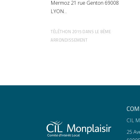
Mermoz 21 rue Genton 69008
LYON
TÉLÉTHON 2015 DANS LE 8ÈME
ARRONDISSEMENT
COMI
CIL M
25 Av