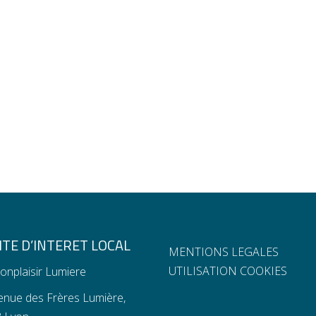
TE D’INTERET LOCAL
MENTIONS LEGALES
UTILISATION COOKIES
onplaisir Lumiere
enue des Frères Lumière,