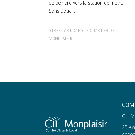
de peindre vers la station de métro
Sans Souci
STREET ART DANS LE QUARTIER DE
MONPLAISIR
COMI
CIL M
25 Av