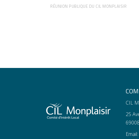
RÉUNION PUBLIQUE DU CIL MONPLAISIR
COMI
CIL M
25 Av
69008
Email