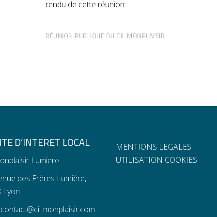
rendu de cette réunion:
RÉUNION PUBLIQUE DU CIL MONPLAISIR
TE D’INTERET LOCAL
MENTIONS LEGALES
UTILISATION COOKIES
onplaisir Lumiere
enue des Frères Lumière,
 Lyon
:
contact@cil-monplaisir.com