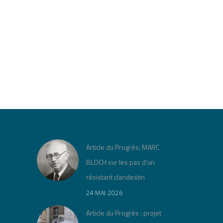
Article du Progrès: MARC
BLOCH sur les pas d’un
résistant clandestin
24 MAI 2026
Article du Progrès : projet