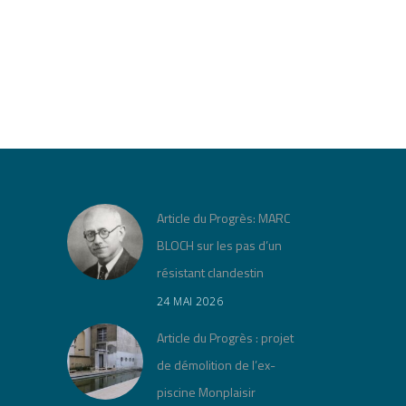
Article du Progrès: MARC
BLOCH sur les pas d’un
résistant clandestin
24 MAI 2026
Article du Progrès : projet
de démolition de l’ex-
piscine Monplaisir