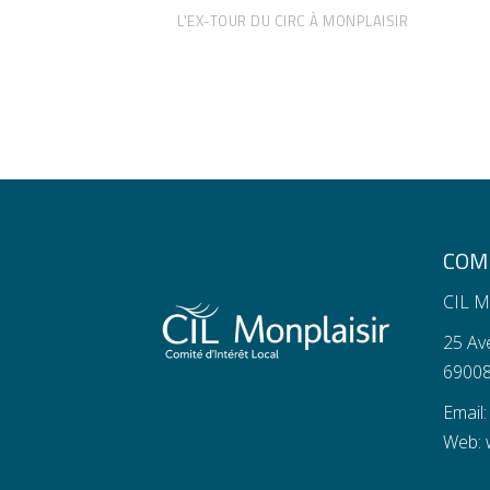
L'EX-TOUR DU CIRC À MONPLAISIR
COMI
CIL M
25 Av
69008
Email
Web: