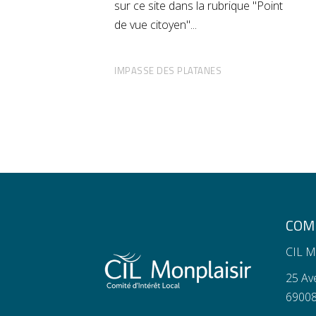
sur ce site dans la rubrique "Point
de vue citoyen"
IMPASSE DES PLATANES
COMI
CIL M
25 Av
69008