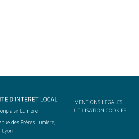
TE D’INTERET LOCAL
MENTIONS LEGALES
UTILISATION COOKIES
onplaisir Lumiere
enue des Frères Lumière,
 Lyon