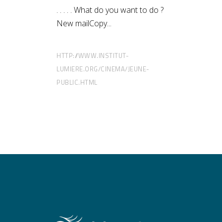
. . . . . What do you want to do ?
New mailCopy
HTTP://WWW.INSTITUT-
LUMIERE.ORG/CINEMA/JEUNE-
PUBLIC.HTML