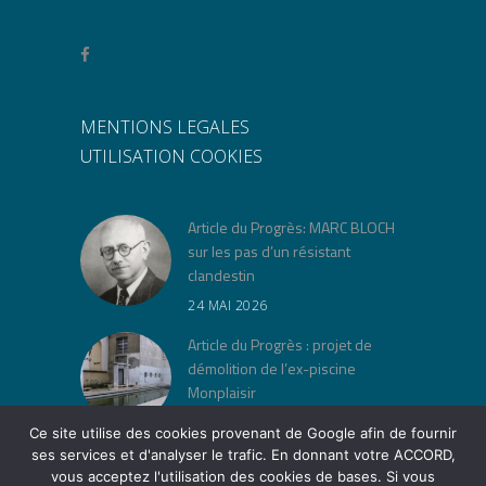
MENTIONS LEGALES
UTILISATION COOKIES
Article du Progrès: MARC BLOCH
sur les pas d’un résistant
clandestin
24 MAI 2026
Article du Progrès : projet de
démolition de l’ex-piscine
Monplaisir
30 AVRIL 2026
Ce site utilise des cookies provenant de Google afin de fournir
ses services et d'analyser le trafic. En donnant votre ACCORD,
« Jeu de lois » à la Cité Musée
vous acceptez l'utilisation des cookies de bases. Si vous