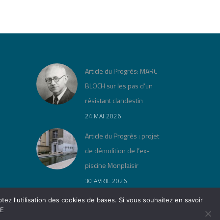
Article du Progrès: MARC
BLOCH sur les pas d’un
résistant clandestin
24 MAI 2026
Article du Progrès : projet
de démolition de l’ex-
piscine Monplaisir
30 AVRIL 2026
« Jeu de lois » à la Cité
tez l'utilisation des cookies de bases. Si vous souhaitez en savoir
TE
Musée Tony Garnier