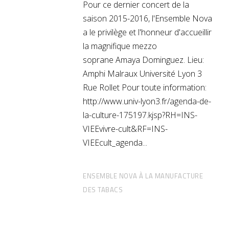
Pour ce dernier concert de la
saison 2015-2016, l'Ensemble Nova
a le privilège et l'honneur d'accueillir
la magnifique mezzo
soprane Amaya Dominguez. Lieu:
Amphi Malraux Université Lyon 3
Rue Rollet Pour toute information:
http://www.univ-lyon3.fr/agenda-de-
la-culture-175197.kjsp?RH=INS-
VIEEvivre-cult&RF=INS-
VIEEcult_agenda
ENSEMBLE NOVA À LA MANUFACTURE
DES TABACS