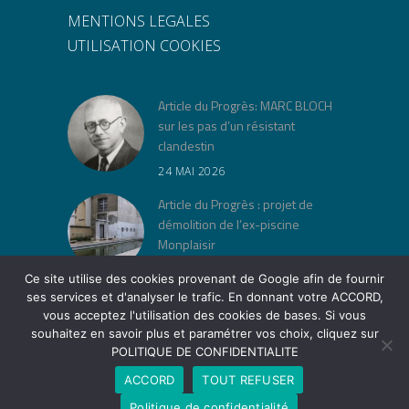
MENTIONS LEGALES
UTILISATION COOKIES
Article du Progrès: MARC BLOCH
sur les pas d’un résistant
clandestin
24 MAI 2026
Article du Progrès : projet de
démolition de l’ex-piscine
Monplaisir
30 AVRIL 2026
Ce site utilise des cookies provenant de Google afin de fournir
ses services et d'analyser le trafic. En donnant votre ACCORD,
« Jeu de lois » à la Cité Musée
vous acceptez l'utilisation des cookies de bases. Si vous
Tony Garnier
souhaitez en savoir plus et paramétrer vos choix, cliquez sur
12 AVRIL 2026
POLITIQUE DE CONFIDENTIALITE
ACCORD
TOUT REFUSER
Politique de confidentialité