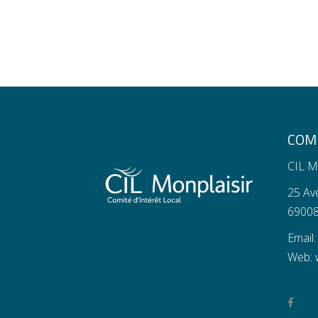
COMI
CIL M
25 Av
69008
Email
Web: