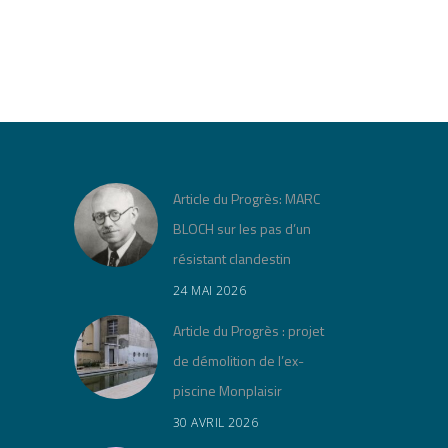
Article du Progrès: MARC
BLOCH sur les pas d’un
résistant clandestin
24 MAI 2026
Article du Progrès : projet
de démolition de l’ex-
piscine Monplaisir
30 AVRIL 2026