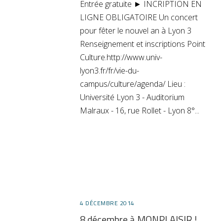
Entrée gratuite ► INCRIPTION EN
LIGNE OBLIGATOIRE Un concert
pour fêter le nouvel an à Lyon 3
Renseignement et inscriptions Point
Culture.http://www.univ-
lyon3.fr/fr/vie-du-
campus/culture/agenda/ Lieu :
Université Lyon 3 - Auditorium
Malraux - 16, rue Rollet - Lyon 8°
4 DÉCEMBRE 2014
8 décembre à MONPLAISIR !