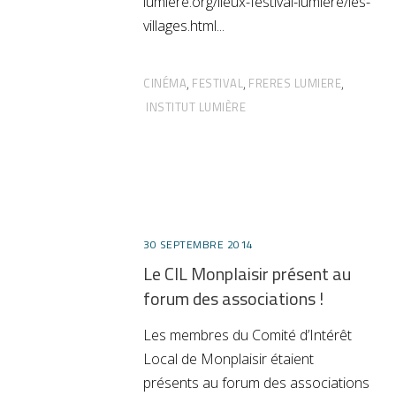
lumiere.org/lieux-festival-lumiere/les-
villages.html
CINÉMA
FESTIVAL
FRERES LUMIERE
,
,
,
INSTITUT LUMIÈRE
30 SEPTEMBRE 2014
Le CIL Monplaisir présent au
forum des associations !
Les membres du Comité d’Intérêt
Local de Monplaisir étaient
présents au forum des associations